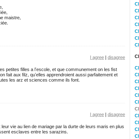
C
e,
C
iée,
e maistre,
C
ciée.
C
C
C
Ch
C
I agree
|
disagree
C
es petites filles a l'escole, et que communement on les fist
fait aux filz, qu'elles apprendroient aussi parfaitement et
C
outes les arz et sciences comme ils font.
C
C
C
C
C
I agree
|
disagree
C
C
leur vie au lien de mariage par la durte de leurs maris en plus
C
ssent esclaves entre les sarazins.
C