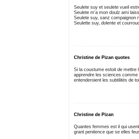
Seulete suy et seulete vueil estr
Seulete m'a mon doulz ami laiss
Seulete suy, sanz compaignon n
Seulette suy, dolente et courrou
Christine de Pizan quotes
Si la coustume estoit de mettre l
apprendre les sciences comme on 
entenderoient les subtilités de t
Christine de Pizan
Quantes femmes est il qui usent 
grant penitence que se elles feu