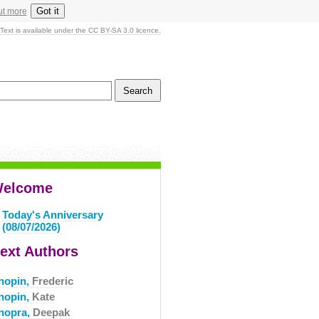
Got it
ut more
Text is available under the CC BY-SA 3.0 licence.
elcome
Today's Anniversary
(08/07/2026)
ext Authors
hopin,
Frederic
hopin,
Kate
hopra,
Deepak