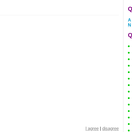
Q
A
N
Q
I agree
|
disagree