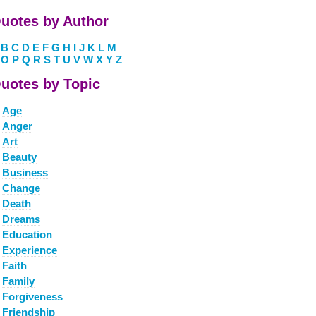
uotes by Author
B
C
D
E
F
G
H
I
J
K
L
M
O
P
Q
R
S
T
U
V
W
X
Y
Z
uotes by Topic
Age
Anger
Art
Beauty
Business
Change
Death
Dreams
Education
Experience
Faith
Family
Forgiveness
Friendship