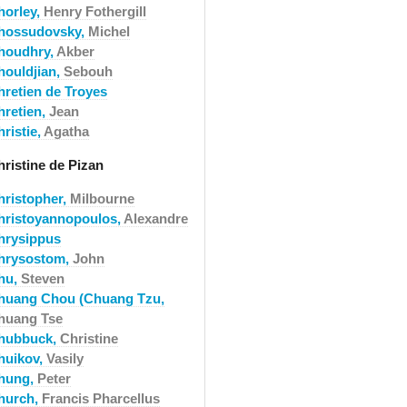
horley,
Henry Fothergill
hossudovsky,
Michel
houdhry,
Akber
houldjian,
Sebouh
hretien de Troyes
hretien,
Jean
ristie,
Agatha
hristine de Pizan
hristopher,
Milbourne
hristoyannopoulos,
Alexandre
hrysippus
hrysostom,
John
hu,
Steven
huang Chou (Chuang Tzu,
huang Tse
hubbuck,
Christine
huikov,
Vasily
hung,
Peter
hurch,
Francis Pharcellus