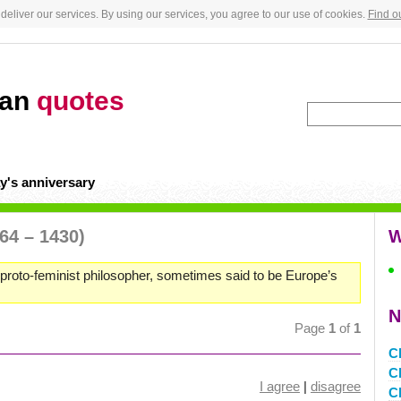
deliver our services. By using our services, you agree to our use of cookies.
Find o
zan
quotes
y's anniversary
64 – 1430)
W
proto-feminist philosopher, sometimes said to be Europe’s
N
Page
1
of
1
C
C
I agree
|
disagree
C