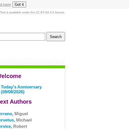
Got it
ut more
Text is available under the CC BY-SA 3.0 licence.
elcome
Today's Anniversary
(08/08/2026)
ext Authors
errano,
Miguel
ervetus,
Michael
ervice,
Robert