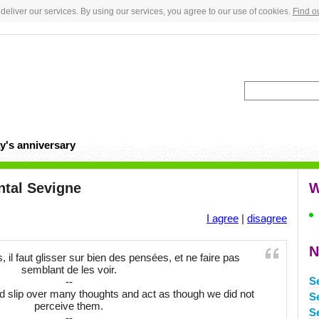
deliver our services. By using our services, you agree to our use of cookies.
Find o
y's anniversary
ntal Sevigne
W
I agree
|
disagree
N
il faut glisser sur bien des pensées, et ne faire pas
semblant de les voir.
S
--
d slip over many thoughts and act as though we did not
S
perceive them.
S
--