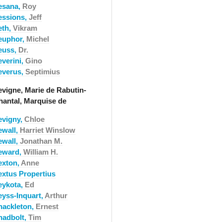
esana,
Roy
essions,
Jeff
eth,
Vikram
euphor,
Michel
euss,
Dr.
everini,
Gino
everus,
Septimius
evigne, Marie de Rabutin-
hantal, Marquise de
evigny,
Chloe
ewall,
Harriet Winslow
ewall,
Jonathan M.
eward,
William H.
exton,
Anne
extus Propertius
eykota,
Ed
eyss-Inquart,
Arthur
hackleton,
Ernest
hadbolt,
Tim