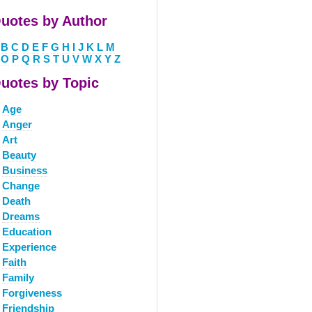
uotes by Author
B
C
D
E
F
G
H
I
J
K
L
M
O
P
Q
R
S
T
U
V
W
X
Y
Z
uotes by Topic
Age
Anger
Art
Beauty
Business
Change
Death
Dreams
Education
Experience
Faith
Family
Forgiveness
Friendship