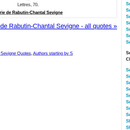
S
Lettres, 70.
S
ie de Rabutin-Chantal Sevigne
S
S
 de Rabutin-Chantal Sevigne - all quotes »
S
S
S
S
l Sevigne Quotes
,
Authors starting by S
C
S
S
S
S
S
S
S
S
S
S