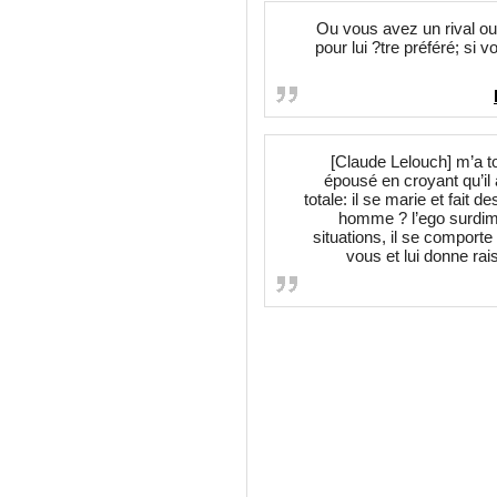
Ou vous avez un rival ou 
pour lui ?tre préféré; si v
[Claude Lelouch] m’a t
épousé en croyant qu’il 
totale: il se marie et fait
homme ? l’ego surdim
situations, il se comport
vous et lui donne raiso