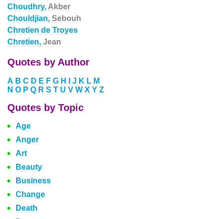
Choudhry,
Akber
Chouldjian,
Sebouh
Chretien de Troyes
Chretien,
Jean
Quotes by Author
A
B
C
D
E
F
G
H
I
J
K
L
M
N
O
P
Q
R
S
T
U
V
W
X
Y
Z
Quotes by Topic
Age
Anger
Art
Beauty
Business
Change
Death