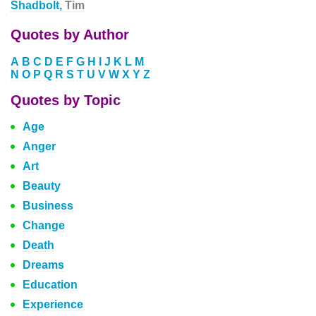
Shadbolt,
Tim
Quotes by Author
A
B
C
D
E
F
G
H
I
J
K
L
M
N
O
P
Q
R
S
T
U
V
W
X
Y
Z
Quotes by Topic
Age
Anger
Art
Beauty
Business
Change
Death
Dreams
Education
Experience