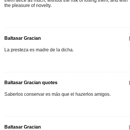
them twice as much, without the risk of losing them, and with
the pleasure of novelty.
Baltasar Gracian
|
La presteza es madre de la dicha.
Baltasar Gracian quotes
|
Saberlos conservar es más que el hazerlos amigos.
Baltasar Gracian
|