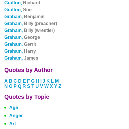
Grafton,
Richard
Grafton,
Sue
Graham,
Benjamin
Graham,
Billy (preacher)
Graham,
Billy (wrestler)
Graham,
George
Graham,
Gerrit
Graham,
Harry
Graham,
James
Quotes by Author
A
B
C
D
E
F
G
H
I
J
K
L
M
N
O
P
Q
R
S
T
U
V
W
X
Y
Z
Quotes by Topic
Age
Anger
Art