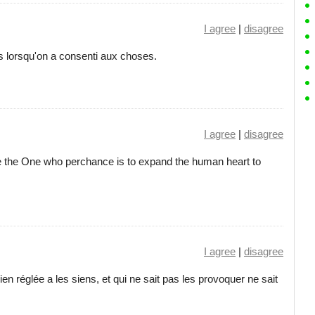
I agree
|
disagree
s lorsqu'on a consenti aux choses.
I agree
|
disagree
e the One who perchance is to expand the human heart to
I agree
|
disagree
en réglée a les siens, et qui ne sait pas les provoquer ne sait