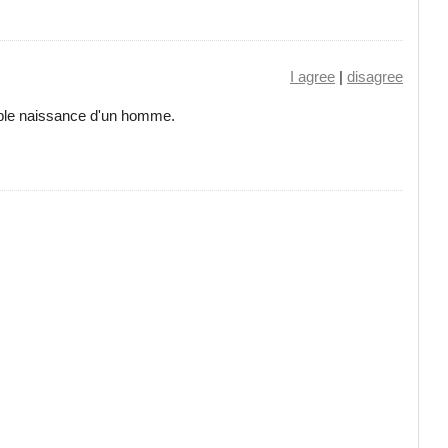
I agree
|
disagree
table naissance d'un homme.