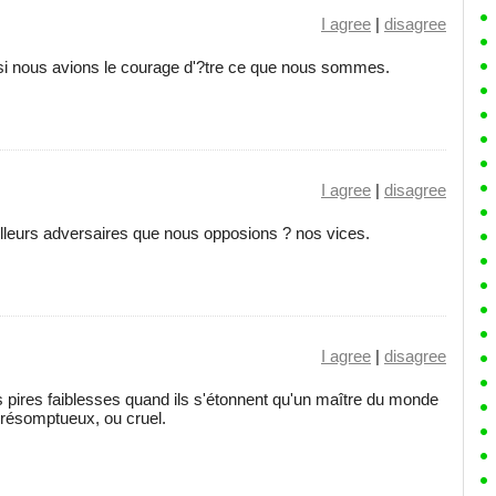
I agree
|
disagree
si nous avions le courage d'?tre ce que nous sommes.
I agree
|
disagree
illeurs adversaires que nous opposions ? nos vices.
I agree
|
disagree
 pires faiblesses quand ils s'étonnent qu'un maître du monde
présomptueux, ou cruel.