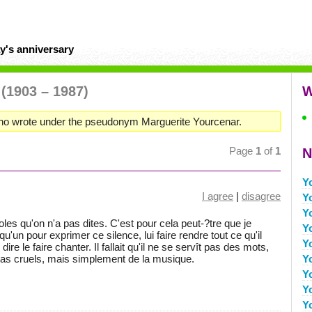
y's anniversary
r
(1903 – 1987)
W
who wrote under the pseudonym Marguerite Yourcenar.
Page
1
of
1
N
Y
I agree
|
disagree
Y
Y
roles qu'on n'a pas dites. C'est pour cela peut-?tre que je
Y
lqu'un pour exprimer ce silence, lui faire rendre tout ce qu'il
Y
dire le faire chanter. Il fallait qu'il ne se servît pas des mots,
 pas cruels, mais simplement de la musique.
Y
Y
Y
Y