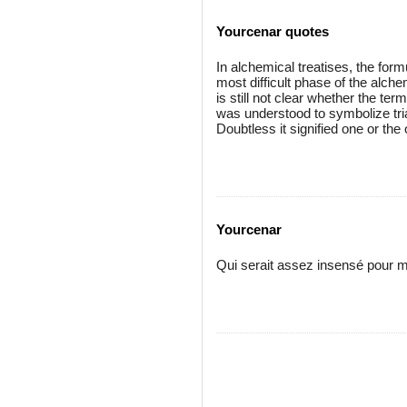
Yourcenar quotes
In alchemical treatises, the for
most difficult phase of the alche
is still not clear whether the ter
was understood to symbolize trial
Doubtless it signified one or the
Yourcenar
Qui serait assez insensé pour mo