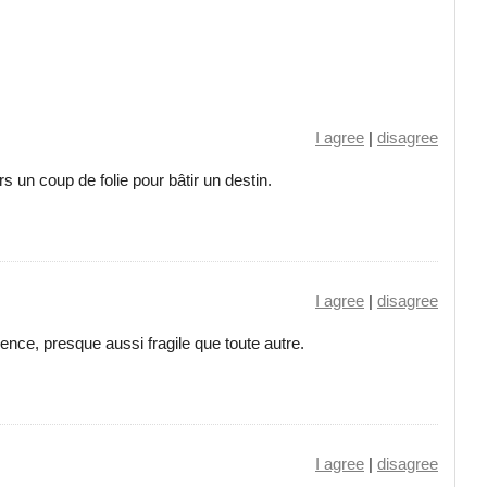
I agree
|
disagree
rs un coup de folie pour bâtir un destin.
I agree
|
disagree
nce, presque aussi fragile que toute autre.
I agree
|
disagree