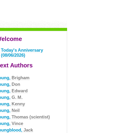
elcome
Today's Anniversary
(08/06/2026)
ext Authors
oung,
Brigham
oung,
Don
oung,
Edward
oung,
G. M.
oung,
Kenny
oung,
Neil
oung,
Thomas (scientist)
oung,
Vince
oungblood,
Jack