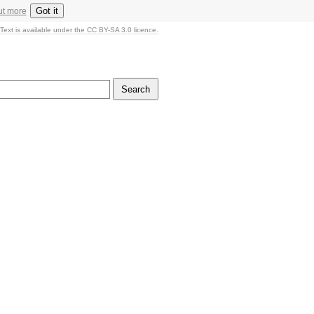
Got it
ut more
Text is available under the CC BY-SA 3.0 licence.