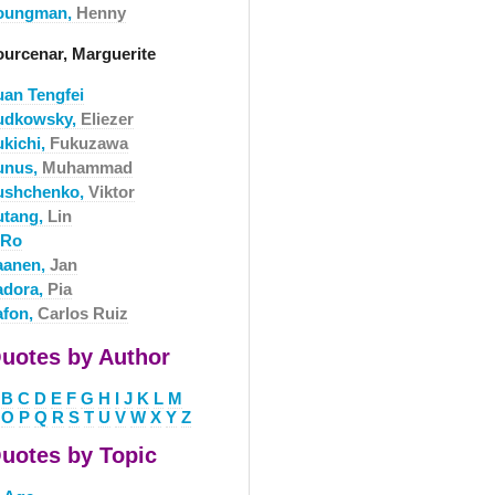
oungman,
Henny
ourcenar, Marguerite
uan Tengfei
udkowsky,
Eliezer
ukichi,
Fukuzawa
unus,
Muhammad
ushchenko,
Viktor
utang,
Lin
-Ro
aanen,
Jan
adora,
Pia
afon,
Carlos Ruiz
uotes by Author
B
C
D
E
F
G
H
I
J
K
L
M
O
P
Q
R
S
T
U
V
W
X
Y
Z
uotes by Topic