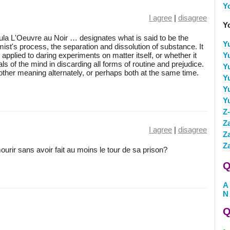
Y
I agree
|
disagree
Y
mula L'Oeuvre au Noir … designates what is said to be the
Y
mist's process, the separation and dissolution of substance. It
m applied to daring experiments on matter itself, or whether it
Y
s of the mind in discarding all forms of routine and prejudice.
Y
 other meaning alternately, or perhaps both at the same time.
Y
Y
Y
Z
Z
I agree
|
disagree
Z
Z
urir sans avoir fait au moins le tour de sa prison?
Q
A
N
Q