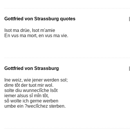
Gottfried von Strassburg quotes
|
Isot ma drüe, Isot m'amie
En vus ma mort, en vus ma vie.
Gottfried von Strassburg
|
Ine weiz, wie jener werden sol;
dirre tôt der tuot mir wol.
solte diu wunneclîche Isôt
iemer alsus sî mîn tôt,
sô wolte ich gerne werben
umbe ein ?weclîchez sterben.