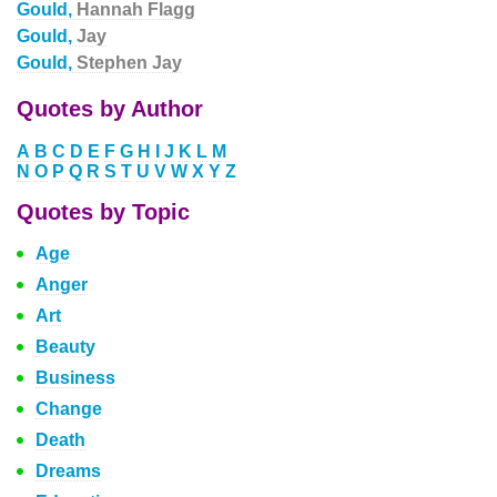
Gould,
Hannah Flagg
Gould,
Jay
Gould,
Stephen Jay
Quotes by Author
A
B
C
D
E
F
G
H
I
J
K
L
M
N
O
P
Q
R
S
T
U
V
W
X
Y
Z
Quotes by Topic
Age
Anger
Art
Beauty
Business
Change
Death
Dreams