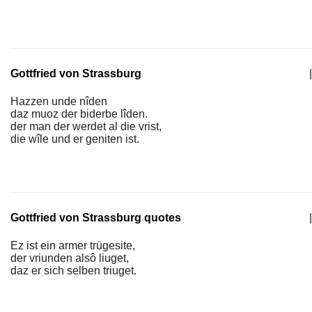
Gottfried von Strassburg
|
Hazzen unde nîden
daz muoz der biderbe lîden.
der man der werdet al die vrist,
die wîle und er geniten ist.
Gottfried von Strassburg quotes
|
Ez ist ein armer trügesite,
der vriunden alsô liuget,
daz er sich selben triuget.