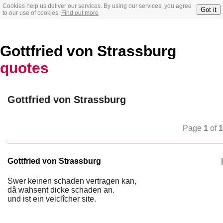
Cookies help us deliver our services. By using our services, you agree
Got it
to our use of cookies.
Find out more
Gottfried von Strassburg
quotes
Gottfried von Strassburg
Page
1
of
1
Gottfried von Strassburg
|
Swer keinen schaden vertragen kan,
dâ wahsent dicke schaden an.
und ist ein veiclîcher site.