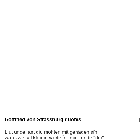
Gottfried von Strassburg quotes
|
Liut unde lant diu möhten mit genâden sîn
wan zwei vil kleiniu wortelîn "min" unde "din".