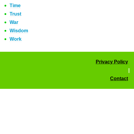
Time
Trust
War
Wisdom
Work
Privacy Policy
|
Contact