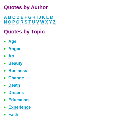
Quotes by Author
A
B
C
D
E
F
G
H
I
J
K
L
M
N
O
P
Q
R
S
T
U
V
W
X
Y
Z
Quotes by Topic
Age
Anger
Art
Beauty
Business
Change
Death
Dreams
Education
Experience
Faith