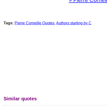
» Pierre Corneil
Tags:
Pierre Corneille Quotes
,
Authors starting by C
Similar quotes