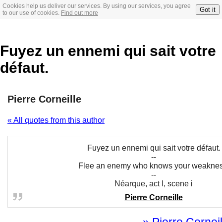
Cookies help us deliver our services. By using our services, you agree
Got it
to our use of cookies.
Find out more
Fuyez un ennemi qui sait votre
défaut.
Pierre Corneille
« All quotes from this author
Fuyez un ennemi qui sait votre défaut.
--
Flee an enemy who knows your weaknes
--
Néarque, act I, scene i
Pierre Corneille