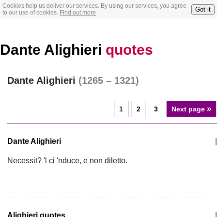
Cookies help us deliver our services. By using our services, you agree
Got it
to our use of cookies.
Find out more
Dante Alighieri
quotes
Dante Alighieri
(1265 – 1321)
»
1
2
3
Next page
Dante Alighieri
|
Necessit? 'l ci 'nduce, e non diletto.
Alighieri quotes
|