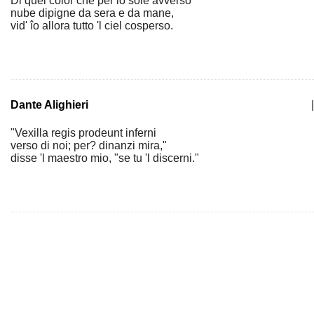
Di quel color che per lo sole avverso
nube dipigne da sera e da mane,
vid' îo allora tutto 'l ciel cosperso.
Dante Alighieri
|
"Vexilla regis prodeunt inferni
verso di noi; per? dinanzi mira,"
disse 'l maestro mio, "se tu 'l discerni."