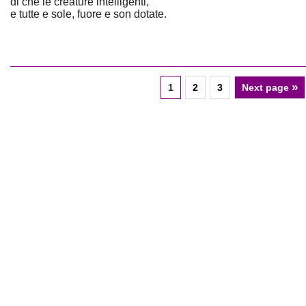
di che le creature intelligenti,
e tutte e sole, fuore e son dotate.
»
1
2
3
Next page