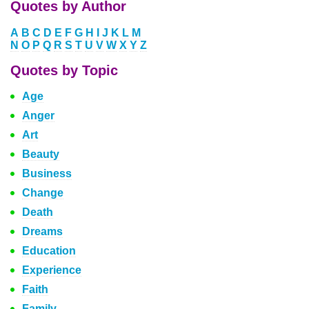
Quotes by Author
A
B
C
D
E
F
G
H
I
J
K
L
M
N
O
P
Q
R
S
T
U
V
W
X
Y
Z
Quotes by Topic
Age
Anger
Art
Beauty
Business
Change
Death
Dreams
Education
Experience
Faith
Family