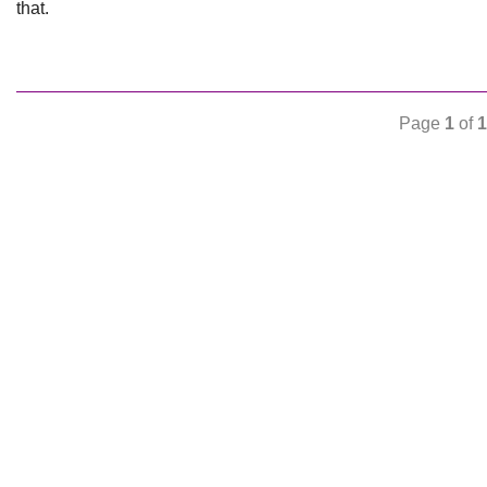
that.
Page
1
of
1