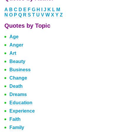
A
B
C
D
E
F
G
H
I
J
K
L
M
N
O
P
Q
R
S
T
U
V
W
X
Y
Z
Quotes by Topic
Age
Anger
Art
Beauty
Business
Change
Death
Dreams
Education
Experience
Faith
Family